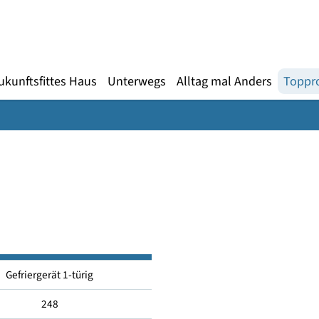
Gebärdensprache
te
en
Zukunftsfittes Haus
Unterwegs
Alltag mal An
10
Gefriergerät 1-türig