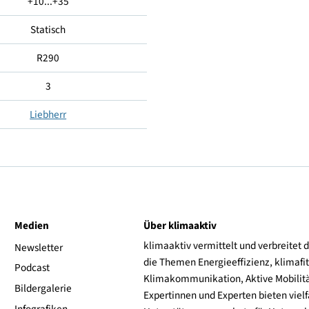
-14...-28
7 (35°C, 75% RH)
+10...+35
Statisch
R290
3
Liebherr