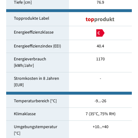
Tiefe [cm]
76.9
Topprodukte Label
Energieeffizienzklasse
Energieeffizienzindex (EEI)
40.4
Energieverbrauch
1170
[kWh/Jahr]
Stromkosten in 8 Jahren
-
[EUR]
Temperaturbereich [°C]
-9...-26
Klimaklasse
7 (35°C, 75% RH)
Umgebungstemperatur
+10...+40
[°C]