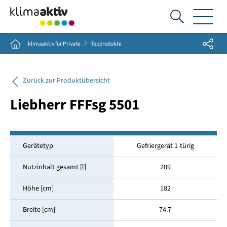
Ich
suche...
Share
Home
klimaaktiv für Private
Topprodukte
Zurück zur Produktübersicht
Liebherr FFFsg 5501
Gerätetyp
Gefriergerät 1-türig
Nutzinhalt gesamt [l]
289
Höhe [cm]
182
Breite [cm]
74.7