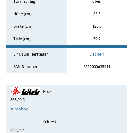
Türanschlag
oben
Höhe [cm]
82.5
Breite [cm]
125.5
Tiefe [cm]
70.9
Link zum Hersteller
Liebherr
EAN-Nummer
9550000035041
Köck
868,00 €
zum Shop
Schreck
899,00 €