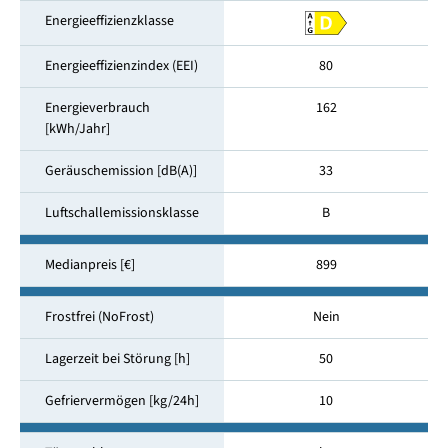
Energieeffizienzklasse
Energieeffizienzindex (EEI)
80
Energieverbrauch
162
[kWh/Jahr]
Geräuschemission [dB(A)]
33
Luftschallemissionsklasse
B
Medianpreis [€]
899
Frostfrei (NoFrost)
Nein
Lagerzeit bei Störung [h]
50
Gefriervermögen [kg/24h]
10