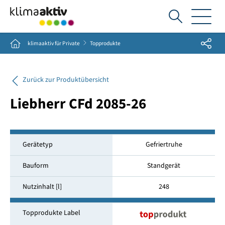
Ich
suche...
Share
Home
klimaaktiv für Private
Topprodukte
Zurück zur Produktübersicht
Liebherr CFd 2085-26
Gerätetyp
Gefriertruhe
Bauform
Standgerät
Nutzinhalt [l]
248
Topprodukte Label