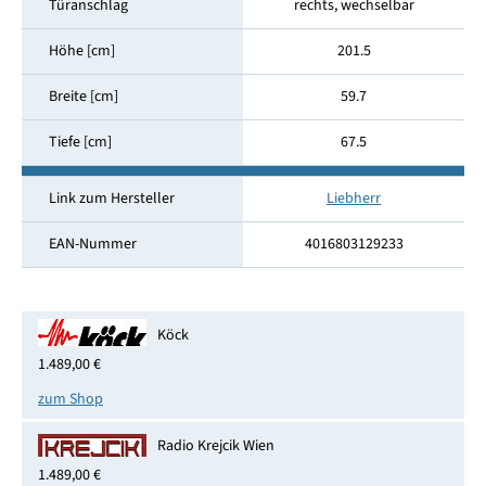
Türanschlag
rechts, wechselbar
Höhe [cm]
201.5
Breite [cm]
59.7
Tiefe [cm]
67.5
Link zum Hersteller
Liebherr
EAN-Nummer
4016803129233
Köck
1.489,00 €
zum Shop
Radio Krejcik Wien
1.489,00 €