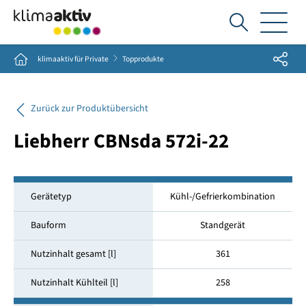
Ich
suche...
Share
Home
klimaaktiv für Private
Topprodukte
Zurück zur Produktübersicht
Liebherr CBNsda 572i-22
Gerätetyp
Kühl-/Gefrierkombination
Bauform
Standgerät
Nutzinhalt gesamt [l]
361
Nutzinhalt Kühlteil [l]
258