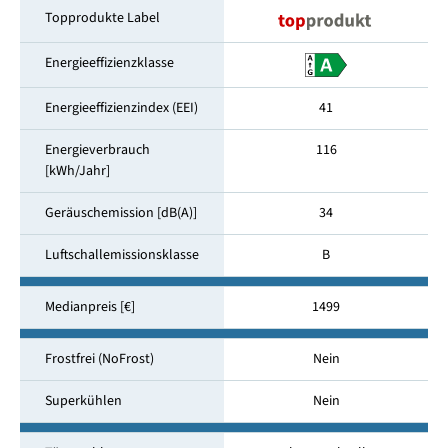
Topprodukte Label
Energieeffizienzklasse
Energieeffizienzindex (EEI)
41
Energieverbrauch
116
[kWh/Jahr]
Geräuschemission [dB(A)]
34
Luftschallemissionsklasse
B
Medianpreis [€]
1499
Frostfrei (NoFrost)
Nein
Superkühlen
Nein