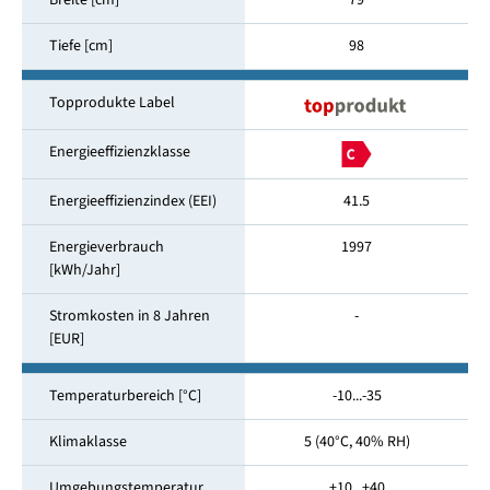
Breite [cm]
79
Tiefe [cm]
98
Topprodukte Label
Energieeffizienzklasse
Energieeffizienzindex (EEI)
41.5
Energieverbrauch
1997
[kWh/Jahr]
Stromkosten in 8 Jahren
-
[EUR]
Temperaturbereich [°C]
-10...-35
Klimaklasse
5 (40°C, 40% RH)
Umgebungstemperatur
+10...+40