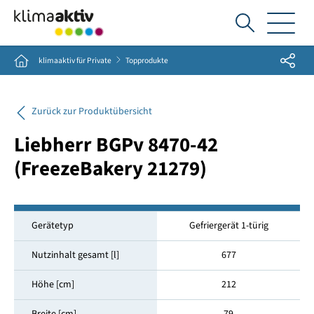
Ich
suche...
Share
Home
klimaaktiv für Private
Topprodukte
Zurück zur Produktübersicht
Liebherr BGPv 8470-42
(FreezeBakery 21279)
Gerätetyp
Gefriergerät 1-türig
Nutzinhalt gesamt [l]
677
Höhe [cm]
212