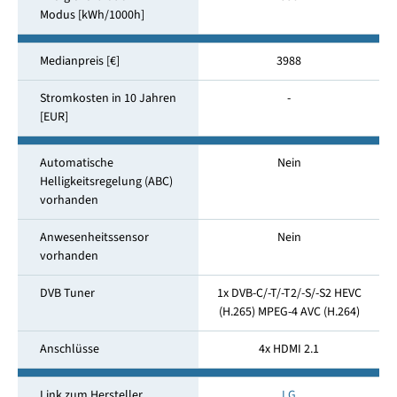
Modus [kWh/1000h]
Medianpreis [€]
3988
Stromkosten in 10 Jahren
-
[EUR]
Automatische
Nein
Helligkeitsregelung (ABC)
vorhanden
Anwesenheitssensor
Nein
vorhanden
DVB Tuner
1x DVB-C/-T/-T2/-S/-S2 HEVC
(H.265) MPEG-4 AVC (H.264)
Anschlüsse
4x HDMI 2.1
Link zum Hersteller
LG