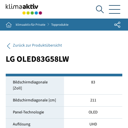
Ich
suche...
Share
Home
klimaaktiv für Private
Topprodukte
Zurück zur Produktübersicht
LG OLED83G58LW
Bildschirmdiagonale
83
[Zoll]
Bildschirmdiagonale [cm]
211
Panel-Technologie
OLED
Auflösung
UHD