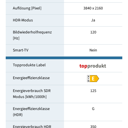
Auflösung [Pixel]
3840 x 2160
HDR-Modus
Ja
Bildwiederholfrequenz
120
[Hz]
Smart-TV
Nein
Topprodukte Label
Energieeffizienzklasse
Energieverbrauch SDR
125
Modus [kWh/1000h]
Energieeffizienzklasse
G
(HDR)
Energieverbrauch HDR
350