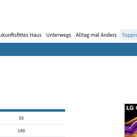
Gebärdensprache
te
en
Zukunftsfittes Haus
Unterwegs
Alltag mal An
LW
55