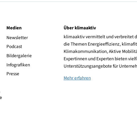
1.399,00 €
zum Shop
1.499,00 €
zum Shop
1.567,00 €
zum Shop
1.799,00 €
zum Shop
ive
Medien
Über klimaaktiv
klimaaktiv vermittelt 
aktiv
Newsletter
die Themen Energieeffi
rsonen
Podcast
Klimakommunikation, A
Bildergalerie
Expertinnen und Experte
Infografiken
Unterstützungsangebot