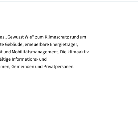
und verbreitet das „Gewusst Wie“ zum Klimaschutz rund um
zienz, klimafitte Gebäude, erneuerbare Energieträger,
ktive Mobilität und Mobilitätsmanagement. Die klimaaktiv
n bieten vielfältige Informations- und
e für Unternehmen, Gemeinden und Privatpersonen.