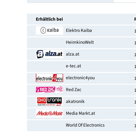
Anschlüsse
Link zum Hersteller
EAN-Nummer
Erhältlich bei
Elektro Kaiba
HeimkinoWelt
alza.at
e-tec.at
electronic4you