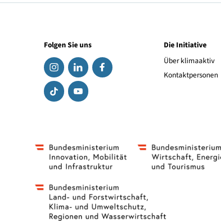
Red Zac
akatronik
Media Markt.at
World Of Electronics
Folgen Sie uns
Die Initiat
Über klima
Kontaktpe