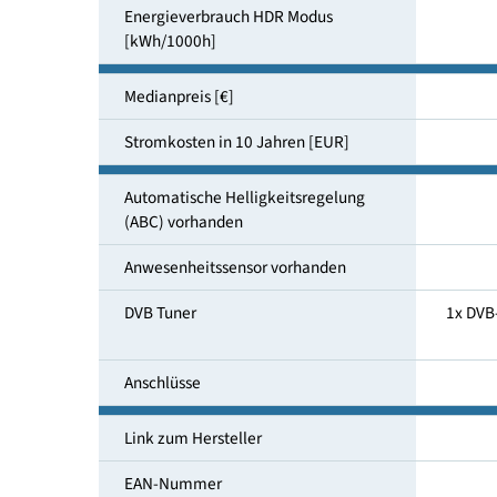
Energieverbrauch SDR Modus
[kWh/1000h]
Energieeffizienzklasse (HDR)
Energieverbrauch HDR Modus
[kWh/1000h]
Medianpreis [€]
Stromkosten in 10 Jahren [EUR]
Automatische Helligkeitsregelung
(ABC) vorhanden
Anwesenheitssensor vorhanden
DVB Tuner