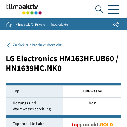
Ich
suche...
Share
Home
klimaaktiv für Private
Topprodukte
Zurück zur Produktübersicht
LG Electronics HM163HF.UB60 /
HN1639HC.NK0
Typ
Luft-Wasser
Heizungs-und
Nein
Warmwasserbereitung
Topprodukte Label