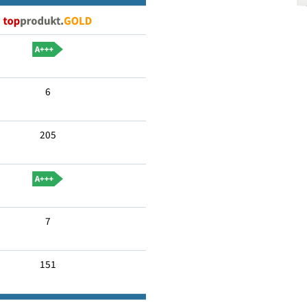
Nein
6
205
7