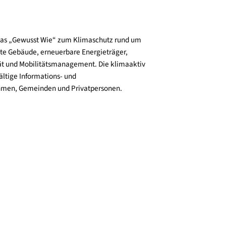
und verbreitet das „Gewusst Wie“ zum Klimaschutz rund um
zienz, klimafitte Gebäude, erneuerbare Energieträger,
ktive Mobilität und Mobilitätsmanagement. Die klimaaktiv
n bieten vielfältige Informations- und
e für Unternehmen, Gemeinden und Privatpersonen.