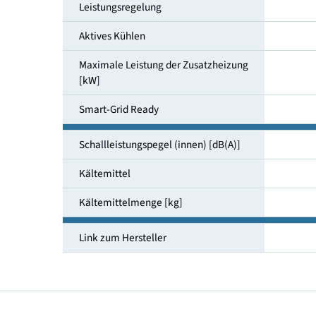
Raumheizungsenergieeffizienz bei
55°C Klima mittel
Leistungsregelung
Aktives Kühlen
Maximale Leistung der Zusatzheizung
[kW]
Smart-Grid Ready
Schallleistungspegel (innen) [dB(A)]
Kältemittel
Kältemittelmenge [kg]