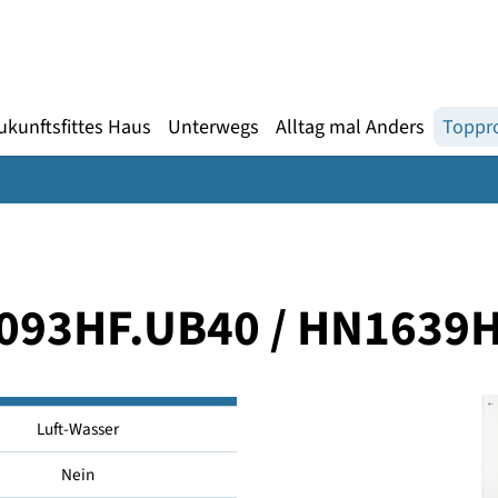
Gebärdensprache
te
en
Zukunftsfittes Haus
Unterwegs
Alltag mal An
 HM093HF.UB40 / HN
Luft-Wasser