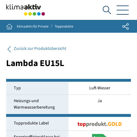
Ich
suche...
Share
Home
klimaaktiv für Private
Topprodukte
Zurück zur Produktübersicht
Lambda EU15L
Typ
Luft-Wasser
Heizungs-und
Ja
Warmwasserbereitung
Topprodukte Label