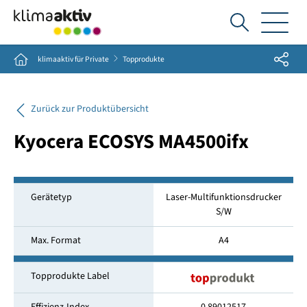
Ich
suche...
Share
Home
klimaaktiv für Private
Topprodukte
Zurück zur Produktübersicht
Kyocera ECOSYS MA4500ifx
Gerätetyp
Laser-Multifunktionsdrucker
S/W
Max. Format
A4
Topprodukte Label