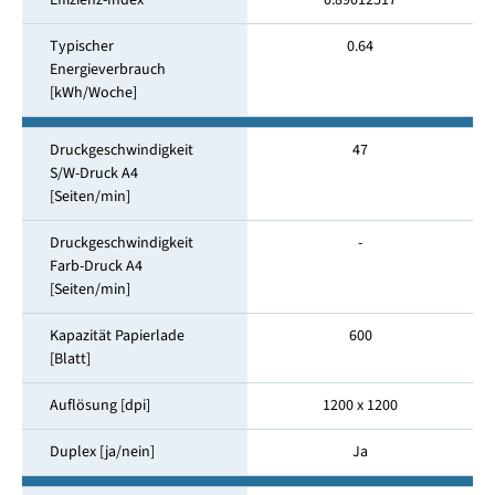
Effizienz-Index
0.89012517
Typischer
0.64
Energieverbrauch
[kWh/Woche]
Druckgeschwindigkeit
47
S/W-Druck A4
[Seiten/min]
Druckgeschwindigkeit
-
Farb-Druck A4
[Seiten/min]
Kapazität Papierlade
600
[Blatt]
Auflösung [dpi]
1200 x 1200
Duplex [ja/nein]
Ja