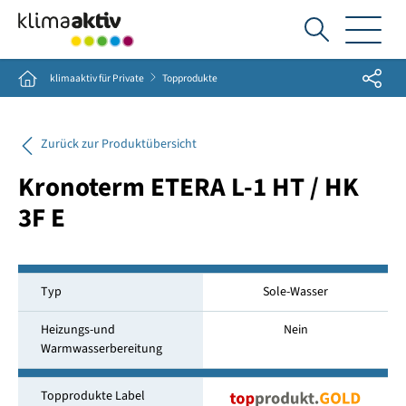
Ich
suche...
Share
Home
klimaaktiv für Private
Topprodukte
Zurück zur Produktübersicht
Kronoterm ETERA L-1 HT / HK
3F E
Typ
Sole-Wasser
Heizungs-und
Nein
Warmwasserbereitung
Topprodukte Label