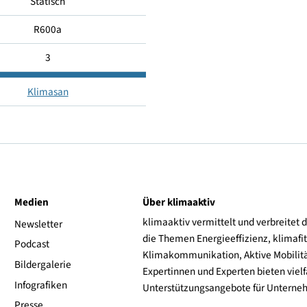
+1...+9
+10 ... +32
Statisch
R600a
3
Klimasan
ive
Medien
Über klimaaktiv