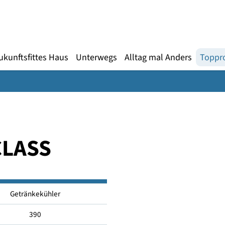
Gebärdensprache
te
en
Zukunftsfittes Haus
Unterwegs
Alltag mal An
B CLASS
Getränkekühler