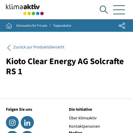
Ich
suche...
Share
Home
klimaaktiv für Private
Topprodukte
Zurück zur Produktübersicht
Kioto Clear Energy AG Solcrafte
RS 1
Folgen Sie uns
Die Initiative
Über klimaaktiv
Kontaktpersonen