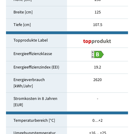
Breite [cm]
125
Tiefe [cm]
107.5
Topprodukte Label
Energieeffizienzklasse
Energieeffizienzindex (EEI)
19.2
Energieverbrauch
2620
[kWh/Jahr]
Stromkosten in 8 Jahren
-
[EUR]
Temperaturbereich [°C]
0…+2
Umgebungstemperatur
+16 ... +25