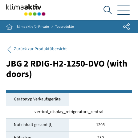
Ich
suche...
Share
Home
klimaaktiv für Private
Topprodukte
Zurück zur Produktübersicht
JBG 2 RDIG-H2-1250-DVO (with
doors)
Gerätetyp Verkaufsgeräte
vertical_display_refrigerators_zentral
Nutzinhalt gesamt [l]
1205
Höhe [cm]
230