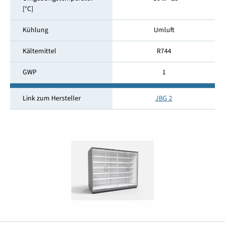
[°C]
Kühlung
Umluft
Kältemittel
R744
GWP
1
Link zum Hersteller
JBG 2