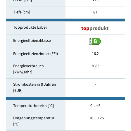
Breite [cm]
125
Tiefe [cm]
87
Topprodukte Label
Energieeffizienzklasse
Energieeffizienzindex (EEI)
16.2
Energieverbrauch
2083
[kWh/Jahr]
Stromkosten in 8 Jahren
-
[EUR]
Temperaturbereich [°C]
0…+2
Umgebungstemperatur
+16 ... +25
[°C]