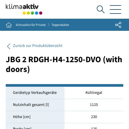
Ich
suche...
Share
Home
klimaaktiv für Private
Topprodukte
Zurück zur Produktübersicht
JBG 2 RDGH-H4-1250-DVO (with
doors)
Gerätetyp Verkaufsgeräte
Kühlregal
Nutzinhalt gesamt [l]
1125
Höhe [cm]
230