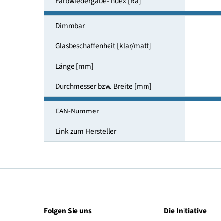
Farbtemperatur [K]
Lichtfarbe
Farbwiedergabe-Index [Ra]
Dimmbar
Glasbeschaffenheit [klar/matt]
Länge [mm]
Durchmesser bzw. Breite [mm]
EAN-Nummer
Link zum Hersteller