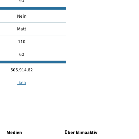
2700
Warmweiß
90
Nein
Matt
110
60
505.914.82
Ikea