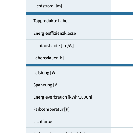
Fassung
Lichtstrom [lm]
Topprodukte Label
Energieeffizienzklasse
Lichtausbeute [lm/W]
Lebensdauer [h]
Leistung [W]
Spannung [V]
Energieverbrauch [kWh/1000h]