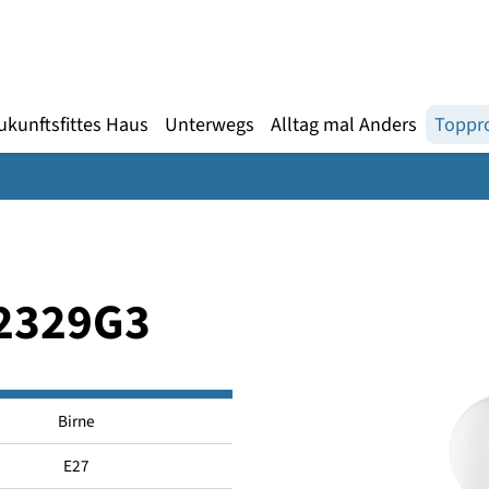
Gebärdensprache
te
en
Zukunftsfittes Haus
Unterwegs
Alltag mal An
LED2329G3
Birne