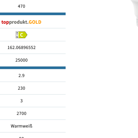
E27
470
162.06896552
25000
2.9
230
3