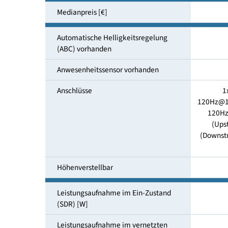
Energieverbrauch SDR Modus
[kWh/1000h]
Medianpreis [€]
Automatische Helligkeitsregelung
(ABC) vorhanden
Anwesenheitssensor vorhanden
Anschlüsse
12
(