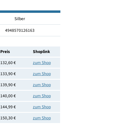
Nein
11.4
0.5
Silber
4948570126163
Preis
Shoplink
132,60 €
zum Shop
133,90 €
zum Shop