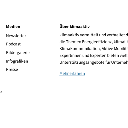
139,90 €
zum Shop
140,00 €
zum Shop
144,99 €
zum Shop
150,30 €
zum Shop
ive
Medien
Über klimaaktiv
klimaaktiv vermittelt 
aktiv
Newsletter
die Themen Energieeffi
rsonen
Podcast
Klimakommunikation, A
Bildergalerie
Expertinnen und Experte
Infografiken
Unterstützungsangebot