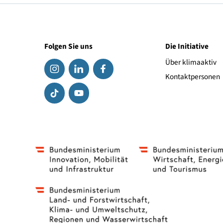
alza.at
815
Conrad.at
Singer Komputer
Folgen Sie uns
Die Initiat
Über klima
Kontaktpe