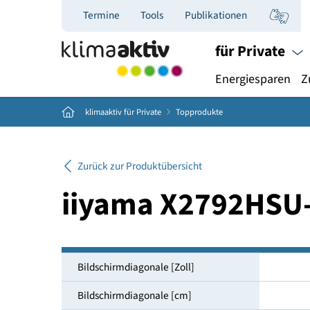
Termine
Tools
Publikationen
für Priva
Energiespar
Home
klimaaktiv für Private
Topprodukte
Zurück zur Produktübersicht
iiyama X2792H
Bildschirmdiagonale [Zoll]