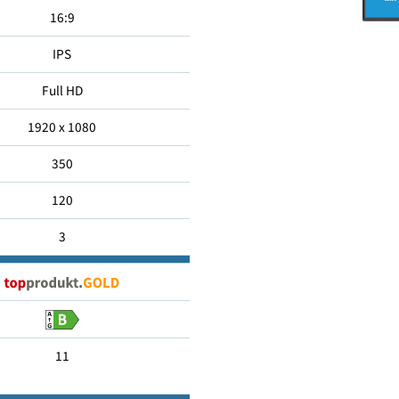
68.58
16:9
IPS
Full HD
1920 x 1080
350
120
3