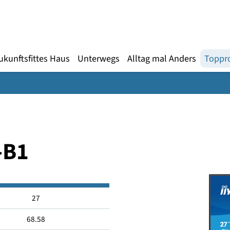
Gebärdensprache
te
en
Zukunftsfittes Haus
Unterwegs
Alltag mal An
SU-B1
27