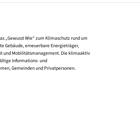
und verbreitet das „Gewusst Wie“ zum Klimaschutz rund um
zienz, klimafitte Gebäude, erneuerbare Energieträger,
ktive Mobilität und Mobilitätsmanagement. Die klimaaktiv
n bieten vielfältige Informations- und
e für Unternehmen, Gemeinden und Privatpersonen.