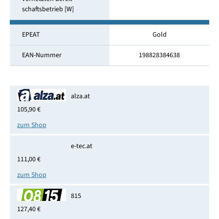
schaftsbetrieb [W]
EPEAT
Gold
EAN-Nummer
198828384638
alza.at
105,90 €
zum Shop
e-tec.at
111,00 €
zum Shop
815
127,40 €