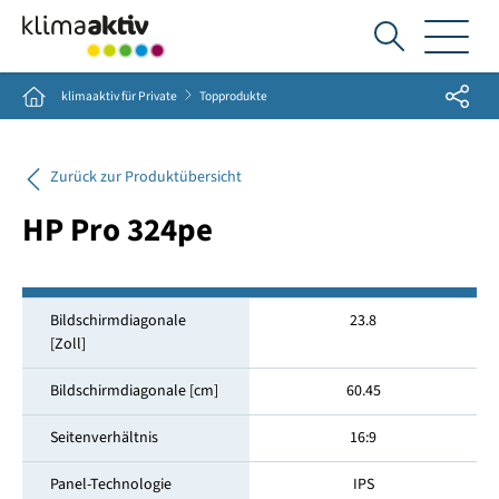
Ich
suche...
Share
Home
klimaaktiv für Private
Topprodukte
Zurück zur Produktübersicht
HP Pro 324pe
Bildschirmdiagonale
23.8
[Zoll]
Bildschirmdiagonale [cm]
60.45
Seitenverhältnis
16:9
Panel-Technologie
IPS