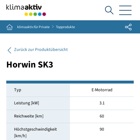
Ich
suche...
Share
Home
klimaaktiv für Private
Topprodukte
Zurück zur Produktübersicht
Horwin SK3
Typ
E-Motorrad
Leistung [kW]
3.1
Reichweite [km]
60
Höchstgeschwindigkeit
90
[km/h]