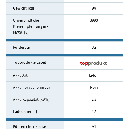
Gewicht [kg]
94
Unverbindliche
3990
Preisempfehlung inkl.
MWSt. [€]
Förderbar
Ja
Topprodukte Label
Akku Art
Li-Ion
Akku herausnehmbar
Nein
Akku Kapazität [kWh]
2.5
Ladedauer [h]
4.5
Führerscheinklasse
A1