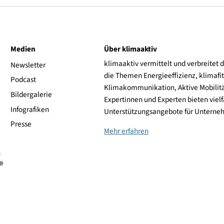
Preis
Shoplink
576,00 €
zum Shop
ive
Medien
Über klimaaktiv
klimaaktiv vermittelt 
aktiv
Newsletter
die Themen Energieeffi
rsonen
Podcast
Klimakommunikation, A
Bildergalerie
Expertinnen und Experte
Infografiken
Unterstützungsangebot
Presse
Mehr erfahren