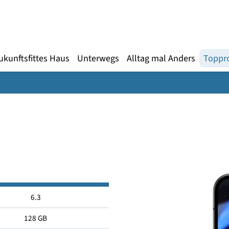
Gebärdensprache
te
en
Zukunftsfittes Haus
Unterwegs
Alltag mal An
6.3