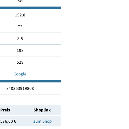
50
10.5
5G
152.8
72
8.5
198
529
Google
840353919808