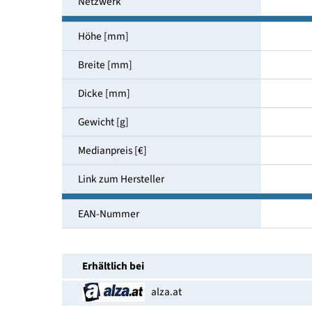
Hauptkamera [Megapixel]
Kamera vorne [Megapixel]
Netzwerk
Höhe [mm]
Breite [mm]
Dicke [mm]
Gewicht [g]
Medianpreis [€]
Link zum Hersteller
EAN-Nummer