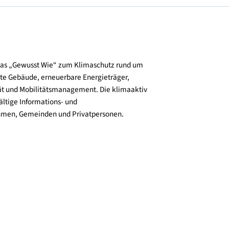
und verbreitet das „Gewusst Wie“ zum Klimaschutz rund um
zienz, klimafitte Gebäude, erneuerbare Energieträger,
ktive Mobilität und Mobilitätsmanagement. Die klimaaktiv
n bieten vielfältige Informations- und
e für Unternehmen, Gemeinden und Privatpersonen.