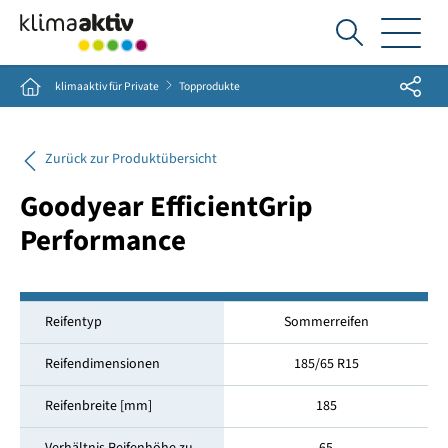
Ich
suche...
Share
Home
klimaaktiv für Private
Topprodukte
Zurück zur Produktübersicht
Goodyear EfficientGrip
Performance
Reifentyp
Sommerreifen
Reifendimensionen
185/65 R15
Reifenbreite [mm]
185