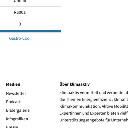
2…+10
32
Umluft
R600a
3
Gastro-Cool
ive
Medien
Über klimaaktiv