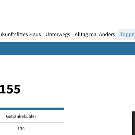
Gebärdensprache
te
en
Zukunftsfittes Haus
Unterwegs
Alltag mal An
CGD155
Getränkekühler