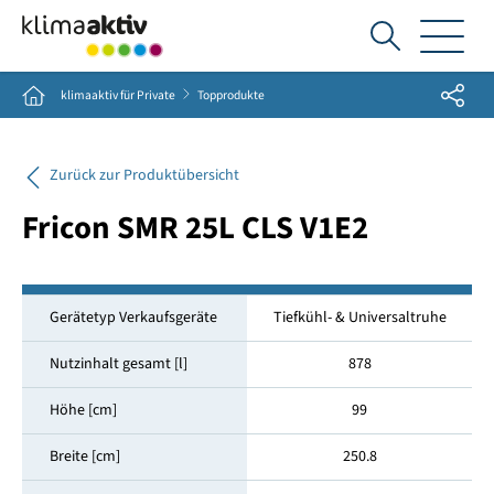
Ich
suche...
Share
Home
klimaaktiv für Private
Topprodukte
Zurück zur Produktübersicht
Fricon SMR 25L CLS V1E2
Gerätetyp Verkaufsgeräte
Tiefkühl- & Universaltruhe
Nutzinhalt gesamt [l]
878
Höhe [cm]
99
Breite [cm]
250.8