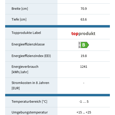
Breite [cm]
70.9
Tiefe [cm]
63.6
Topprodukte Label
Energieeffizienzklasse
Energieeffizienzindex (EEI)
19.8
Energieverbrauch
1241
[kWh/Jahr]
Stromkosten in 8 Jahren
-
[EUR]
Temperaturbereich [°C]
-1 … 5
Umgebungstemperatur
+15 ... +25