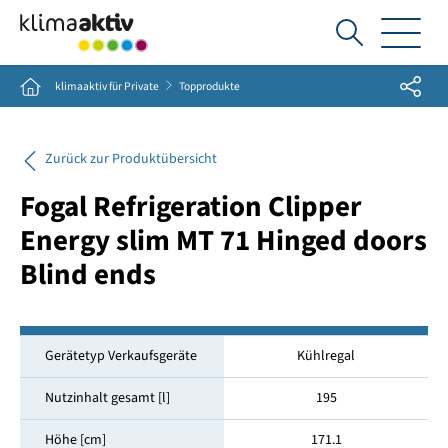
Ich
suche...
Share
Home
klimaaktiv für Private
Topprodukte
Zurück zur Produktübersicht
Fogal Refrigeration Clipper
Energy slim MT 71 Hinged doors
Blind ends
Gerätetyp Verkaufsgeräte
Kühlregal
Nutzinhalt gesamt [l]
195
Höhe [cm]
171.1