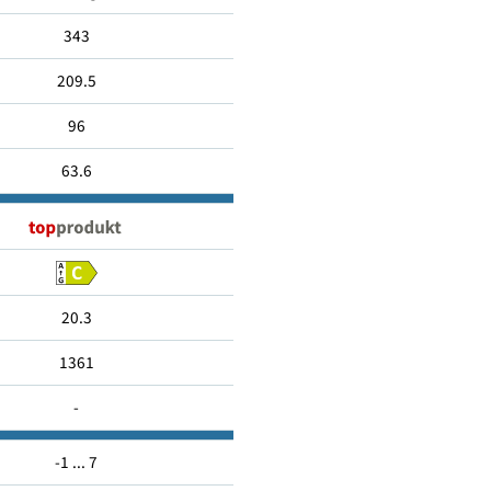
Kühlregal
343
209.5
96
63.6
20.3
1361