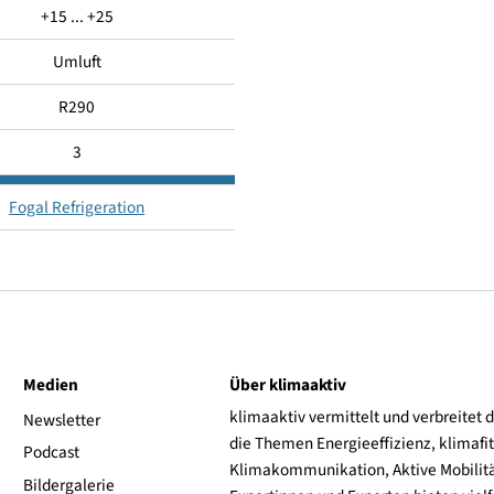
-
-1 ... 7
+15 ... +25
Umluft
R290
3
Fogal Refrigeration