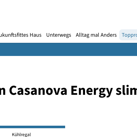
Gebärdensprache
te
en
Zukunftsfittes Haus
Unterwegs
Alltag mal An
tion Casanova Energ
s