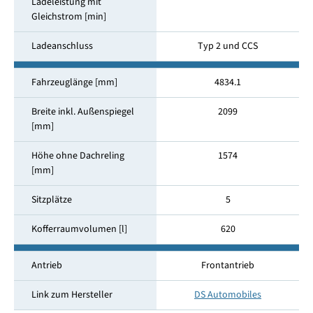
Ladeleistung mit
Gleichstrom [min]
Ladeanschluss
Typ 2 und CCS
Fahrzeuglänge [mm]
4834.1
Breite inkl. Außenspiegel
2099
[mm]
Höhe ohne Dachreling
1574
[mm]
Sitzplätze
5
Kofferraumvolumen [l]
620
Antrieb
Frontantrieb
Link zum Hersteller
DS Automobiles