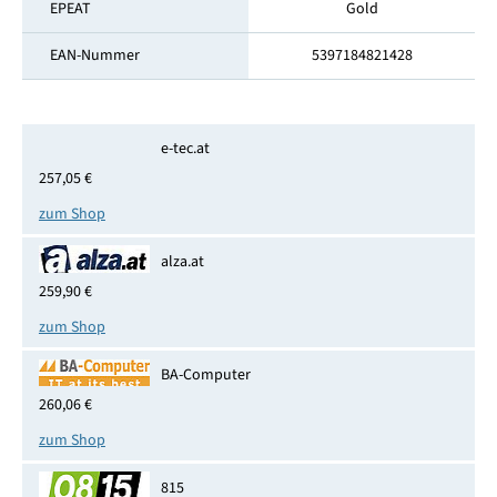
EPEAT
Gold
EAN-Nummer
5397184821428
e-tec.at
257,05 €
zum Shop
alza.at
259,90 €
zum Shop
BA-Computer
260,06 €
zum Shop
815