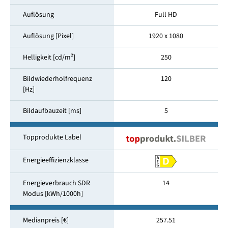
Auflösung
Full HD
Auflösung [Pixel]
1920 x 1080
Helligkeit [cd/m²]
250
Bildwiederholfrequenz
120
[Hz]
Bildaufbauzeit [ms]
5
Topprodukte Label
Energieeffizienzklasse
Energieverbrauch SDR
14
Modus [kWh/1000h]
Medianpreis [€]
257.51