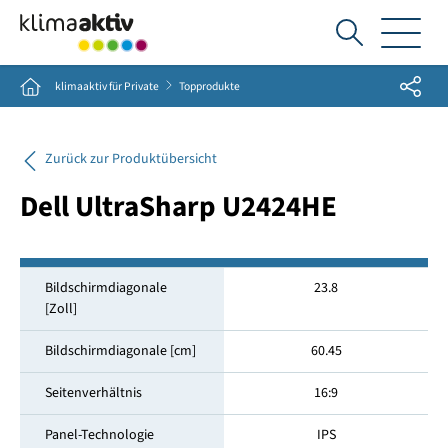
Ich
suche...
Share
Home
klimaaktiv für Private
Topprodukte
Zurück zur Produktübersicht
Dell UltraSharp U2424HE
Bildschirmdiagonale
23.8
[Zoll]
Bildschirmdiagonale [cm]
60.45
Seitenverhältnis
16:9
Panel-Technologie
IPS