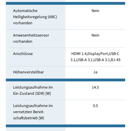
Automatische
Nein
Helligkeitsregelung (ABC)
vorhanden
Anwesenheitssensor
Nein
vorhanden
Anschlüsse
HDMI 1.4,DisplayPort,USB-C
3.1,USB-A 3.1,USB-A 3.1,RJ-45
Höhenverstellbar
Ja
Leistungsaufnahme im
14.5
Ein-Zustand (SDR) [W]
Leistungsaufnahme im
0.5
vernetzten Bereit­
schaftsbetrieb [W]