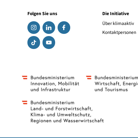
BA-Computer
815
Conrad.at
Folgen Sie uns
Die Initiat
Über klima
Kontaktpe