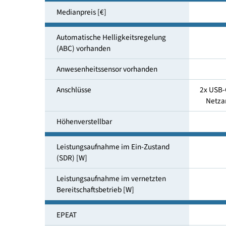
Energieverbrauch SDR Modus
[kWh/1000h]
Medianpreis [€]
Automatische Helligkeitsregelung
(ABC) vorhanden
Anwesenheitssensor vorhanden
Anschlüsse
2
Höhenverstellbar
Leistungsaufnahme im Ein-Zustand
(SDR) [W]