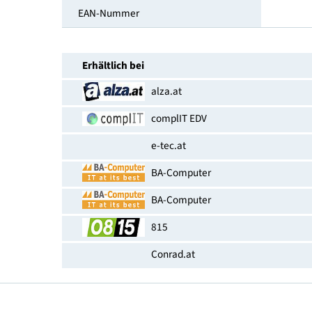
Leistungsaufnahme im vernetzten
Bereit­schaftsbetrieb [W]
EPEAT
EAN-Nummer
Erhältlich bei
alza.at
complIT EDV
e-tec.at
BA-Computer