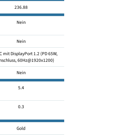
5
236.88
Nein
Nein
x USB-C mit DisplayPort 1.2 (PD 65W,
Netzanschluss, 60Hz@1920x1200)
Nein
5.4