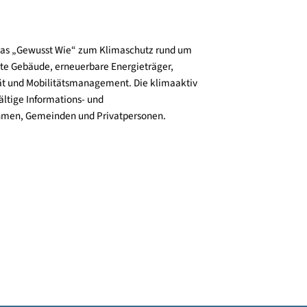
und verbreitet das „Gewusst Wie“ zum Klimaschutz rund um
zienz, klimafitte Gebäude, erneuerbare Energieträger,
ktive Mobilität und Mobilitätsmanagement. Die klimaaktiv
n bieten vielfältige Informations- und
e für Unternehmen, Gemeinden und Privatpersonen.