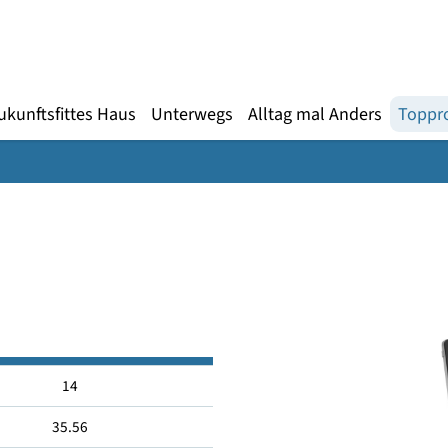
Gebärdensprache
te
en
Zukunftsfittes Haus
Unterwegs
Alltag mal An
14