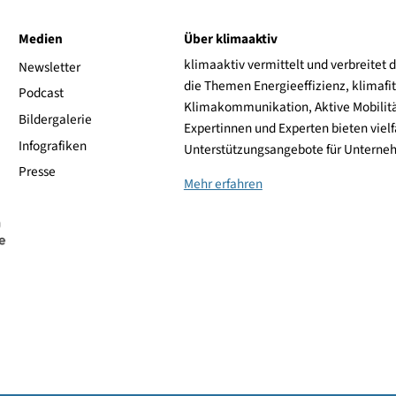
254,62 €
zum Shop
255,78 €
zum Shop
269,00 €
zum Shop
ive
Medien
Über klimaaktiv
klimaaktiv vermittelt 
aktiv
Newsletter
die Themen Energieeffi
rsonen
Podcast
Klimakommunikation, A
Bildergalerie
Expertinnen und Experte
Infografiken
Unterstützungsangebot
Presse
Mehr erfahren