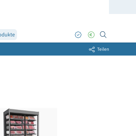
Topprodukte
ders
Sh