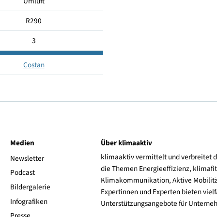
-
-
Umluft
R290
3
Costan
ive
Medien
Über klimaaktiv