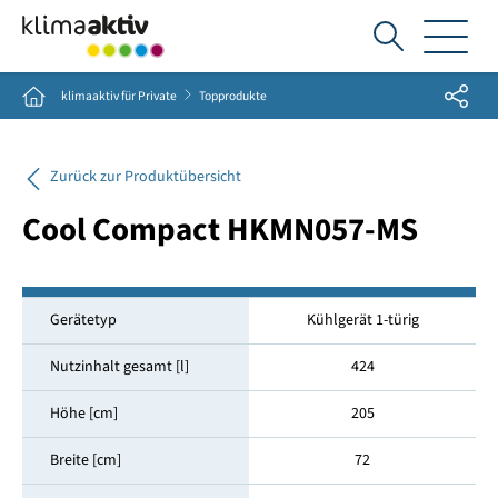
Ich
suche...
Share
Home
klimaaktiv für Private
Topprodukte
Zurück zur Produktübersicht
Cool Compact HKMN057-MS
Gerätetyp
Kühlgerät 1-türig
Nutzinhalt gesamt [l]
424
Höhe [cm]
205
Breite [cm]
72