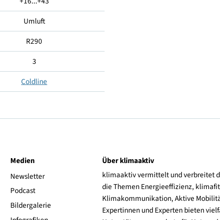
-18...-22
5 (40°C, 40% RH)
+16...+43
Umluft
R290
3
Coldline