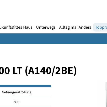
Gebärdensprache
te
en
Zukunftsfittes Haus
Unterwegs
Alltag mal An
1400 LT (A140/2BE)
Gefriergerät 2-türig