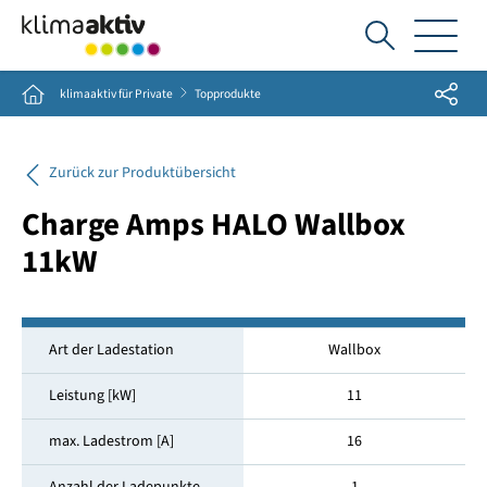
Ich
suche...
Share
Home
klimaaktiv für Private
Topprodukte
Zurück zur Produktübersicht
Charge Amps HALO Wallbox
11kW
Art der Ladestation
Wallbox
Leistung [kW]
11
max. Ladestrom [A]
16