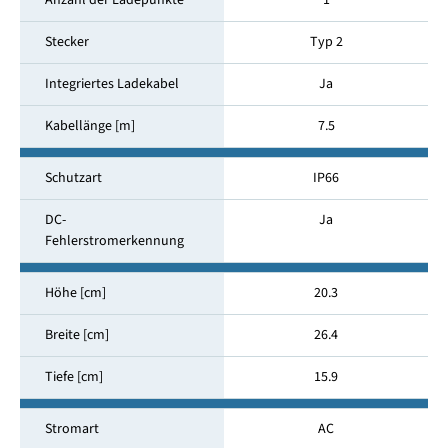
Anzahl der Ladepunkte
1
Stecker
Typ 2
Integriertes Ladekabel
Ja
Kabellänge [m]
7.5
Schutzart
IP66
DC-
Ja
Fehlerstromerkennung
Höhe [cm]
20.3
Breite [cm]
26.4
Tiefe [cm]
15.9
Stromart
AC