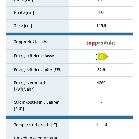
Breite [cm]
125
Tiefe [cm]
115.5
Topprodukte Label
Energieeffizienzklasse
Energieeffizienzindex (EEI)
32.6
Energieverbrauch
4260
[kWh/Jahr]
Stromkosten in 8 Jahren
-
[EUR]
Temperaturbereich [°C]
-1 ... +4
Umgebungstemperatur
-