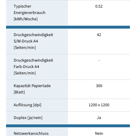
Typischer
0.52
Energieverbrauch
[kWh/Woche]
Druckgeschwindigkeit
42
S/W-Druck A4
[Seiten/min]
Druckgeschwindigkeit
-
Farb-Druck A4
[Seiten/min]
Kapazität Papierlade
300
[Blatt]
Auflösung [dpi]
1200 x 1200
Duplex [ja/nein]
Ja
Netzwerkanschluss
Nein