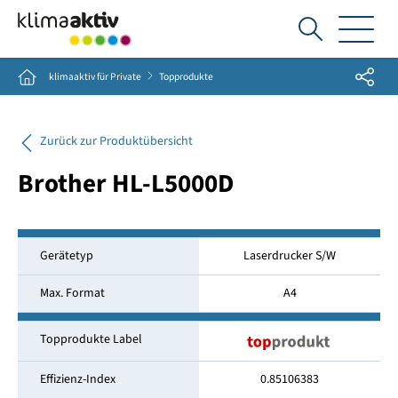
Ich
suche...
Share
Home
klimaaktiv für Private
Topprodukte
Zurück zur Produktübersicht
Brother HL-L5000D
Gerätetyp
Laserdrucker S/W
Max. Format
A4
Topprodukte Label
Effizienz-Index
0.85106383