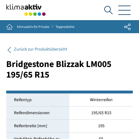
Ich
suche...
Share
Home
klimaaktiv für Private
Topprodukte
Zurück zur Produktübersicht
Bridgestone Blizzak LM005
195/65 R15
Reifentyp
Winterreifen
Reifendimensionen
195/65 R15
Reifenbreite [mm]
195