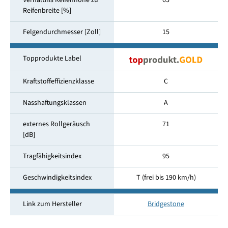
Verhältnis Reifenhöhe zu
65
Reifenbreite [%]
Felgendurchmesser [Zoll]
15
Topprodukte Label
Kraftstoffeffizienzklasse
C
Nasshaftungsklassen
A
externes Rollgeräusch
71
[dB]
Tragfähigkeitsindex
95
Geschwindigkeitsindex
T (frei bis 190 km/h)
Link zum Hersteller
Bridgestone