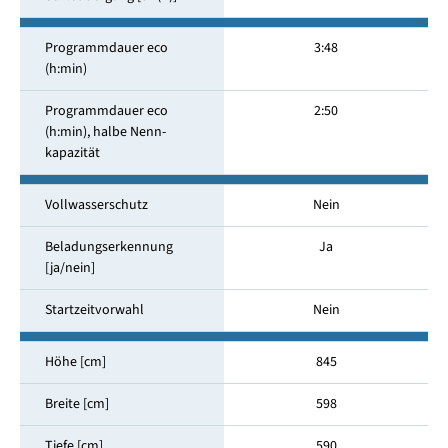
Programmdauer eco
3:48
(h:min)
Programmdauer eco
2:50
(h:min), halbe Nenn­
kapazität
Vollwasserschutz
Nein
Beladungserkennung
Ja
[ja/nein]
Startzeitvorwahl
Nein
Höhe [cm]
845
Breite [cm]
598
Tiefe [cm]
590