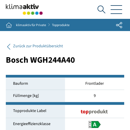
Ich
suche...
Share
Home
klimaaktiv für Private
Topprodukte
Zurück zur Produktübersicht
Bosch WGH244A40
Bauform
Frontlader
Füllmenge [kg]
9
Topprodukte Label
Energieeffizienzklasse