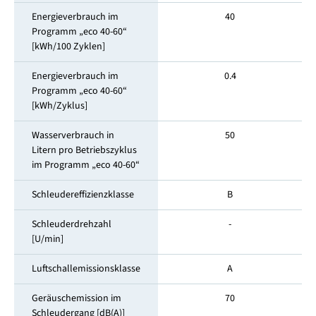
Energieverbrauch im
40
Programm „eco 40-60“
[kWh/100 Zyklen]
Energieverbrauch im
0.4
Programm „eco 40-60“
[kWh/Zyklus]
Wasserverbrauch in
50
Litern pro Betriebszyklus
im Programm „eco 40-60“
Schleudereffizienzklasse
B
Schleuderdrehzahl
-
[U/min]
Luftschallemissionsklasse
A
Geräuschemission im
70
Schleuder­gang [dB(A)]