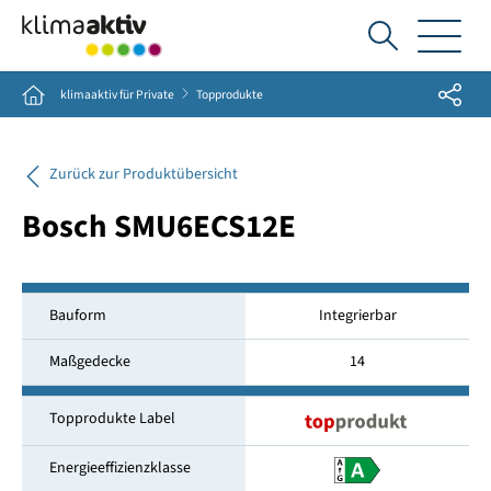
Ich
suche...
Share
Home
klimaaktiv für Private
Topprodukte
Zurück zur Produktübersicht
Bosch SMU6ECS12E
Bauform
Integrierbar
Maßgedecke
14
Topprodukte Label
Energieeffizienzklasse