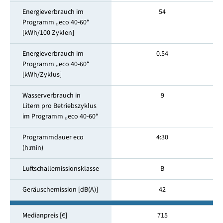
Energieverbrauch im
54
Programm „eco 40-60“
[kWh/100 Zyklen]
Energieverbrauch im
0.54
Programm „eco 40-60“
[kWh/Zyklus]
Wasserverbrauch in
9
Litern pro Betriebszyklus
im Programm „eco 40-60“
Programmdauer eco
4:30
(h:min)
Luftschallemissionsklasse
B
Geräuschemission [dB(A)]
42
Medianpreis [€]
715