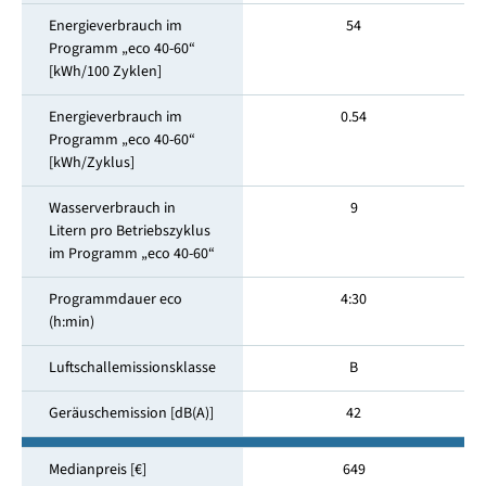
Energieverbrauch im
54
Programm „eco 40-60“
[kWh/100 Zyklen]
Energieverbrauch im
0.54
Programm „eco 40-60“
[kWh/Zyklus]
Wasserverbrauch in
9
Litern pro Betriebszyklus
im Programm „eco 40-60“
Programmdauer eco
4:30
(h:min)
Luftschallemissionsklasse
B
Geräuschemission [dB(A)]
42
Medianpreis [€]
649