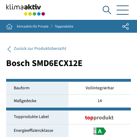
Ich
suche...
Share
Home
klimaaktiv für Private
Topprodukte
Zurück zur Produktübersicht
Bosch SMD6ECX12E
Bauform
Vollintegrierbar
Maßgedecke
14
Topprodukte Label
Energieeffizienzklasse