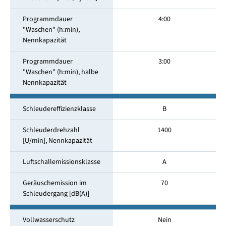
Programmdauer
4:00
"Waschen" (h:min),
Nennkapazität
Programmdauer
3:00
"Waschen" (h:min), halbe
Nennkapazität
Schleudereffizienzklasse
B
Schleuderdrehzahl
1400
[U/min], Nennkapazität
Luftschallemissionsklasse
A
Geräuschemission im
70
Schleuder­gang [dB(A)]
Vollwasserschutz
Nein