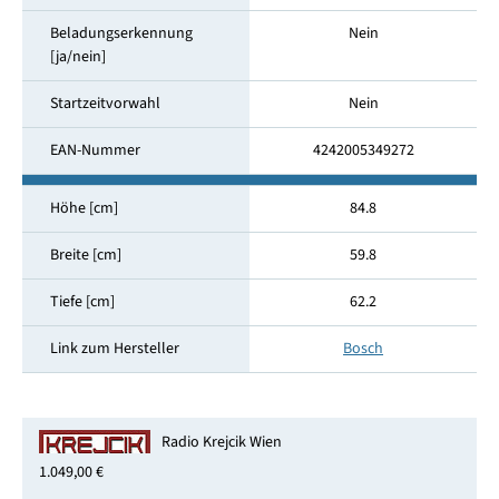
Beladungserkennung
Nein
[ja/nein]
Startzeitvorwahl
Nein
EAN-Nummer
4242005349272
Höhe [cm]
84.8
Breite [cm]
59.8
Tiefe [cm]
62.2
Link zum Hersteller
Bosch
Radio Krejcik Wien
1.049,00 €