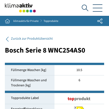
Ich
suche...
Share
Home
klimaaktiv für Private
Topprodukte
Zurück zur Produktübersicht
Bosch Serie 8 WNC254AS0
Füllmenge Waschen [kg]
10.5
Füllmenge Waschen und
6
Trocknen [kg]
Topprodukte Label