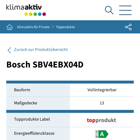
Ich
suche...
Share
Home
klimaaktiv für Private
Topprodukte
Zurück zur Produktübersicht
Bosch SBV4EBX04D
Bauform
Vollintegrierbar
Maßgedecke
13
Topprodukte Label
Energieeffizienzklasse