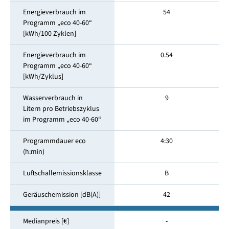
Energieverbrauch im
54
Programm „eco 40-60“
[kWh/100 Zyklen]
Energieverbrauch im
0.54
Programm „eco 40-60“
[kWh/Zyklus]
Wasserverbrauch in
9
Litern pro Betriebszyklus
im Programm „eco 40-60“
Programmdauer eco
4:30
(h:min)
Luftschallemissionsklasse
B
Geräuschemission [dB(A)]
42
Medianpreis [€]
-