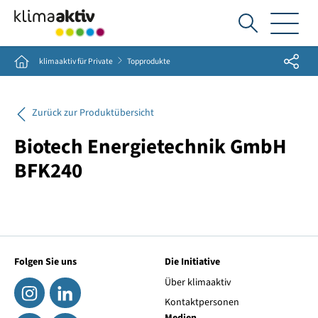
Ich
suche...
Share
Home
klimaaktiv für Private
Topprodukte
Zurück zur Produktübersicht
Biotech Energietechnik GmbH
BFK240
Folgen Sie uns
Die Initiative
Über klimaaktiv
Kontaktpersonen