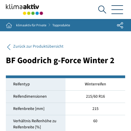
Ich
suche...
Share
Home
klimaaktiv für Private
Topprodukte
Zurück zur Produktübersicht
BF Goodrich g-Force Winter 2
Reifentyp
Winterreifen
Reifendimensionen
215/60 R16
Reifenbreite [mm]
215
Verhältnis Reifenhöhe zu
60
Reifenbreite [%]