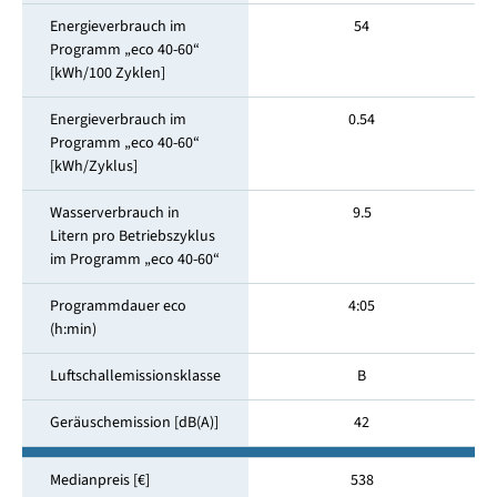
Energieverbrauch im
54
Programm „eco 40-60“
[kWh/100 Zyklen]
Energieverbrauch im
0.54
Programm „eco 40-60“
[kWh/Zyklus]
Wasserverbrauch in
9.5
Litern pro Betriebszyklus
im Programm „eco 40-60“
Programmdauer eco
4:05
(h:min)
Luftschallemissionsklasse
B
Geräuschemission [dB(A)]
42
Medianpreis [€]
538