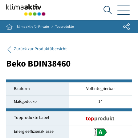
Ich
suche...
Share
Home
klimaaktiv für Private
Topprodukte
Zurück zur Produktübersicht
Beko BDIN38460
Bauform
Vollintegrierbar
Maßgedecke
14
Topprodukte Label
Energieeffizienzklasse