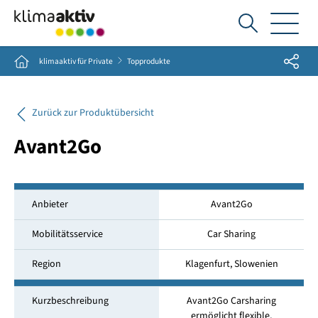
Ich
suche...
Share
Home
klimaaktiv für Private
Topprodukte
Zurück zur Produktübersicht
Avant2Go
Anbieter
Avant2Go
Mobilitätsservice
Car Sharing
Region
Klagenfurt, Slowenien
Kurzbeschreibung
Avant2Go Carsharing
ermöglicht flexible,