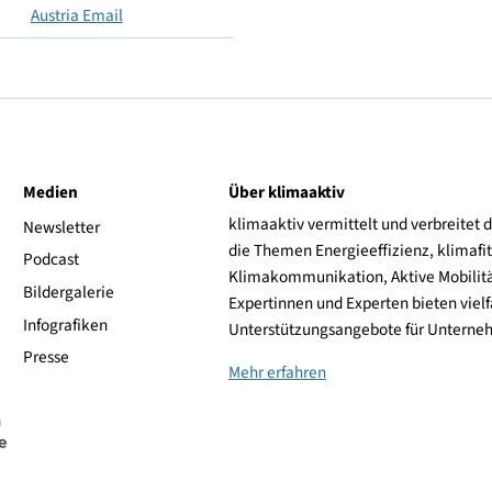
Nein
Nein
Austria Email
ive
Medien
Über klimaaktiv
klimaaktiv vermittelt 
aktiv
Newsletter
die Themen Energieeffi
rsonen
Podcast
Klimakommunikation, A
Bildergalerie
Expertinnen und Experte
Infografiken
Unterstützungsangebot