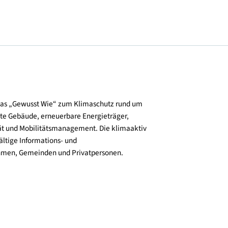
und verbreitet das „Gewusst Wie“ zum Klimaschutz rund um
zienz, klimafitte Gebäude, erneuerbare Energieträger,
ktive Mobilität und Mobilitätsmanagement. Die klimaaktiv
n bieten vielfältige Informations- und
e für Unternehmen, Gemeinden und Privatpersonen.