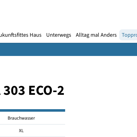
Gebärdensprache
te
en
Zukunftsfittes Haus
Unterwegs
Alltag mal An
WPA 303 ECO-2
Brauchwasser