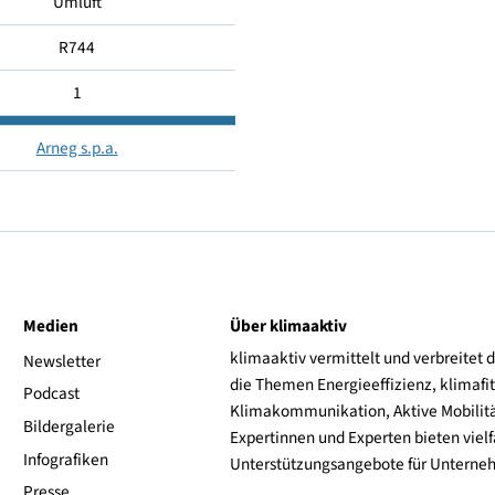
-15 ... -18
+10 ... +25
Umluft
R744
1
Arneg s.p.a.
ive
Medien
Über klimaaktiv