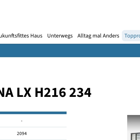
Gebärdensprache
te
en
Zukunftsfittes Haus
Unterwegs
Alltag mal An
STANA LX H216 234
-