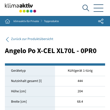
Ich
suche...
Share
Home
klimaaktiv für Private
Topprodukte
Zurück zur Produktübersicht
Angelo Po X-CEL XL70L - 0PR0
Gerätetyp
Kühlgerät 1-türig
Nutzinhalt gesamt [l]
444
Höhe [cm]
204
Breite [cm]
68.4