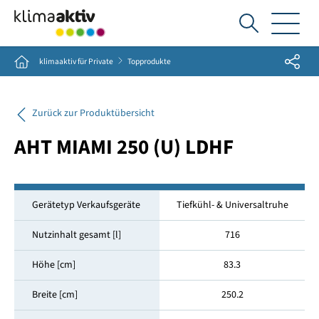
Ich
suche...
Share
Home
klimaaktiv für Private
Topprodukte
Zurück zur Produktübersicht
AHT MIAMI 250 (U) LDHF
Gerätetyp Verkaufsgeräte
Tiefkühl- & Universaltruhe
Nutzinhalt gesamt [l]
716
Höhe [cm]
83.3
Breite [cm]
250.2