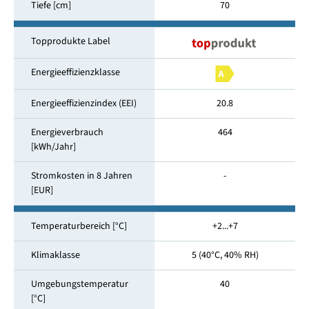
Tiefe [cm]
70
Topprodukte Label
Energieeffizienzklasse
Energieeffizienzindex (EEI)
20.8
Energieverbrauch
464
[kWh/Jahr]
Stromkosten in 8 Jahren
-
[EUR]
Temperaturbereich [°C]
+2...+7
Klimaklasse
5 (40°C, 40% RH)
Umgebungstemperatur
40
[°C]