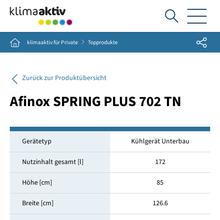
Ich
suche...
Share
Home
klimaaktiv für Private
Topprodukte
Zurück zur Produktübersicht
Afinox SPRING PLUS 702 TN
Gerätetyp
Kühlgerät Unterbau
Nutzinhalt gesamt [l]
172
Höhe [cm]
85
Breite [cm]
126.6